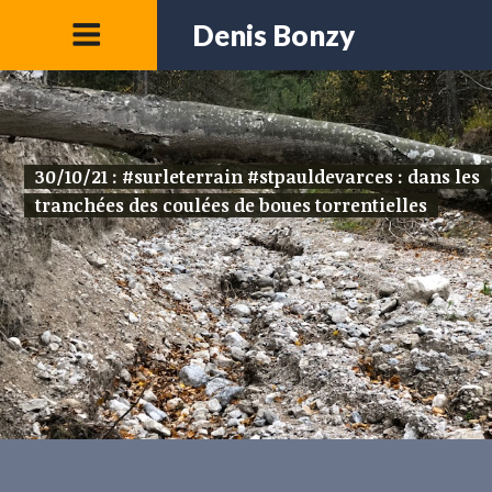
Denis Bonzy
30/10/21 : #surleterrain #stpauldevarces : dans les
tranchées des coulées de boues torrentielles