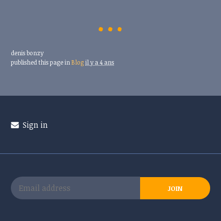
denis bonzy
published this page in
Blog
il y a 4 ans
Sign in