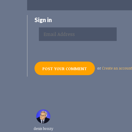
Sign in
or
Create an account
denis bonzy