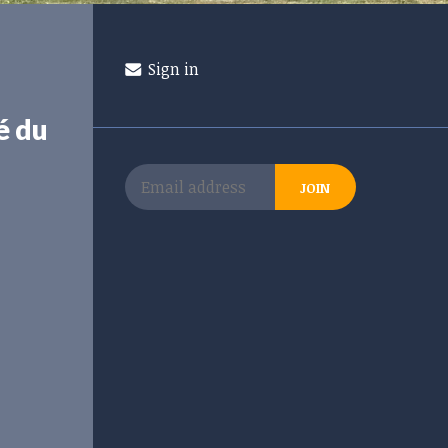
Sign in
é du