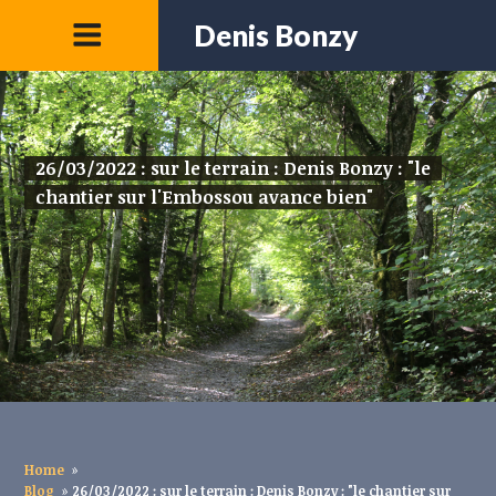
Denis Bonzy
26/03/2022 : sur le terrain : Denis Bonzy : "le
chantier sur l'Embossou avance bien"
Home
»
Blog
»
26/03/2022 : sur le terrain : Denis Bonzy : "le chantier sur