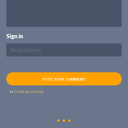
Sign in
or
Create an account