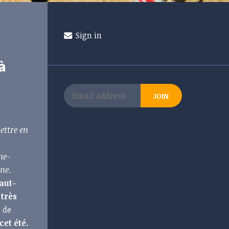
Sign in
à
ettre en
ne-
ine
.
aut-
 très
 de
et été.