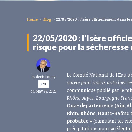
Home
»
Blog
»
22/05/2020 : l'Isère officiellement dans l
22/05/2020 : l'Isère offic
risque pour la sécheresse 
Le Comité National de l’Eau s’
by
denis bonzy
œuvre pour mieux anticiper les 
8cs
communiqué publié par le mini
on May 22, 2020
Rhône-Alpes, Bourgogne Franc
Onze départements (Ain, All
Rhin, Rhône, Haute-Saône et
probable »
(cumulant les risq
précipitations non excédentai