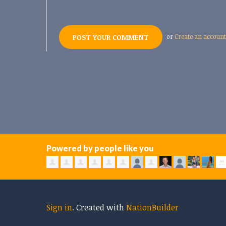
or
Create an account
Powered by people like you
Sign in
.
Created with
NationBuilder