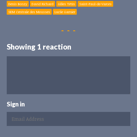
Denis Bonzy
David Richard
Gilles Tétin
Saint-Paul-de-Varces
SEM Centrale des Mousses
Lucile Garnier
Showing 1 reaction
Sign in