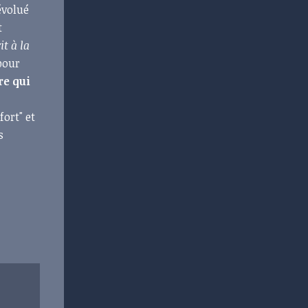
évolué
t
it à la
 pour
re qui
ort" et
s