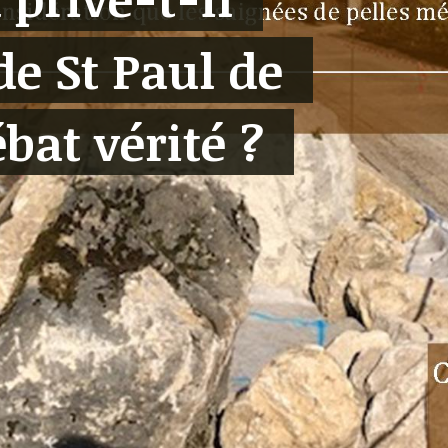
de St Paul de
bat vérité ?