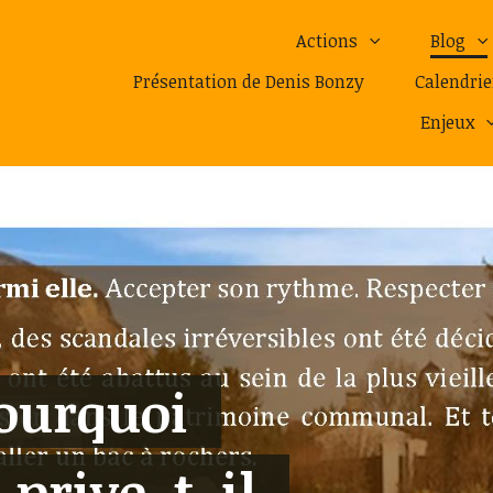
Actions
Blog
Présentation de Denis Bonzy
Calendrie
Enjeux
pourquoi
 prive-t-il