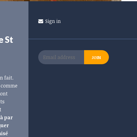
Sign in
e St
n fait.
es comme
 ont
ats
t
jà par
quer
nisé