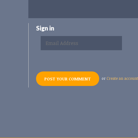
Sign in
or
Create an account