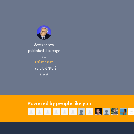
denis bonzy
published this page
in
Calendrier
il y a environ 7
mois
Powered by people like you