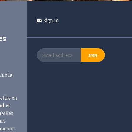
Sign in
es
mme la
ettre en
ul et
tailles
urs
eaucoup