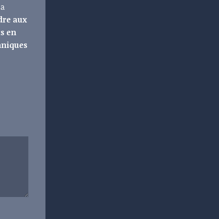
 a
ndre aux
s en
hniques