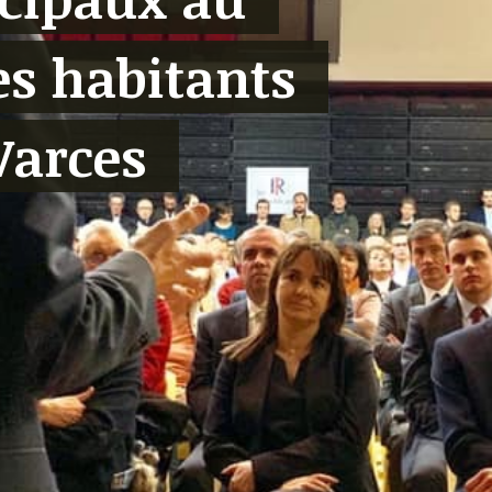
es habitants
Varces